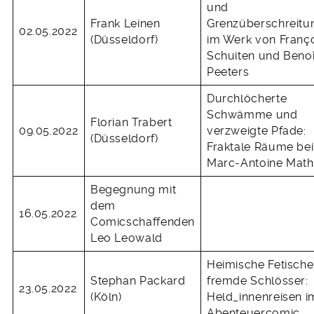
und
Frank Leinen
Grenzüberschreitu
02.05.2022
(Düsseldorf)
im Werk von Franç
Schuiten und Benoî
Peeters
Durchlöcherte
Schwämme und
Florian Trabert
09.05.2022
verzweigte Pfade:
(Düsseldorf)
Fraktale Räume bei
Marc-Antoine Math
Begegnung mit
dem
16.05.2022
Comicschaffenden
Leo Leowald
Heimische Fetische
Stephan Packard
fremde Schlösser:
23.05.2022
(Köln)
Held_innenreisen i
Abenteuercomic