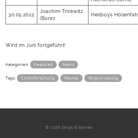
Joachim Trinkwitz
30.05.2022
Hellboys Höllenfah
(Bonn)
Wird im Juni fortgeführt!
Kategorien:
Featured
News
Tags:
Comicforschung
Räume
Ringvorlesung
© 2026 Strips & Stories