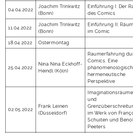
Joachim Trinkwitz
Einführung I: Der 
04.04.2022
(Bonn)
des Comics
Joachim Trinkwitz
Einführung II: Räu
11.04.2022
(Bonn)
im Comic
18.04.2022
Ostermontag
Raumerfahrung du
Comics. Eine
Nina Nina Eckhoff-
25.04.2022
phänomenologisch
Heindl (Köln)
hermeneutische
Perspektive
Imaginationsräum
und
Frank Leinen
Grenzüberschreitu
02.05.2022
(Düsseldorf)
im Werk von Franç
Schuiten und Benoî
Peeters