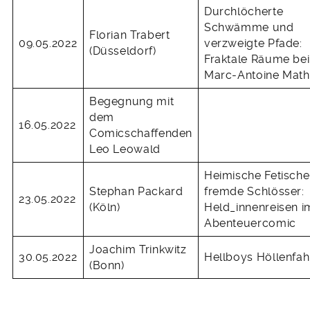
Durchlöcherte
Schwämme und
Florian Trabert
09.05.2022
verzweigte Pfade:
(Düsseldorf)
Fraktale Räume bei
Marc-Antoine Math
Begegnung mit
dem
16.05.2022
Comicschaffenden
Leo Leowald
Heimische Fetische
Stephan Packard
fremde Schlösser:
23.05.2022
(Köln)
Held_innenreisen i
Abenteuercomic
Joachim Trinkwitz
30.05.2022
Hellboys Höllenfah
(Bonn)