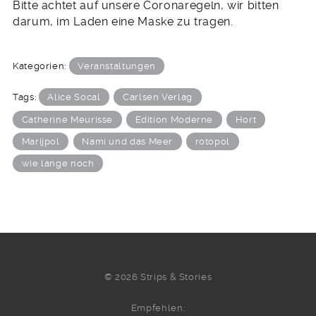
Bitte achtet auf unsere Coronaregeln, wir bitten
darum, im Laden eine Maske zu tragen.
Kategorien:
Veranstaltungen
Tags:
Alice Socal
Carlsen Verlag
Catherine Meurisse
Edition Moderne
Hort
Marijpol
Nami und das Meer
rotopol
wie lange noch
© 2026 Strips & Stories
Empfehlen: