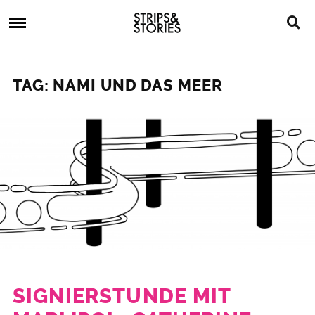
Skip
Strips
to
&
content
Stories
Strips
Graphic
&
Novels,
TAG: NAMI UND DAS MEER
Stories
Comics,
Bücher
SIGNIERSTUNDE MIT