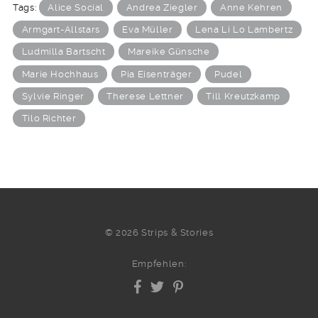
Tags:
Alice Social
Andrea Ziegler
Anne Kehren
Armgart-Allstars
Eva Müller
Lena Li Lo Lambertz
Ludmilla Bartscht
Mareike Günsche
Marie Hochhaus
Pia Eisenträger
Pudel
Sylvie Ringer
Therese Lettner
Till Kreutzkamp
Tilo Richter
© 2026 Strips & Stories
Empfehlen: