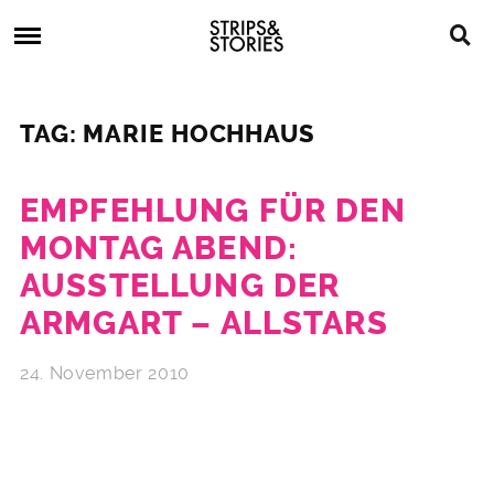
Skip
Strips
to
&
content
Stories
Strips
Graphic
&
Novels,
TAG: MARIE HOCHHAUS
Stories
Comics,
Bücher
EMPFEHLUNG FÜR DEN
MONTAG ABEND:
AUSSTELLUNG DER
ARMGART – ALLSTARS
24. November 2010