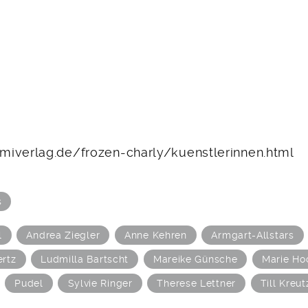
iverlag.de/frozen-charly/kuenstlerinnen.html
s
l
Andrea Ziegler
Anne Kehren
Armgart-Allstars
ertz
Ludmilla Bartscht
Mareike Günsche
Marie Ho
Pudel
Sylvie Ringer
Therese Lettner
Till Kreu