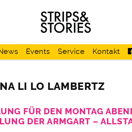
Strips
&
Stories
News
Events
Service
Kontakt
ENA LI LO LAMBERTZ
UNG FÜR DEN MONTAG ABEN
LUNG DER ARMGART – ALLST