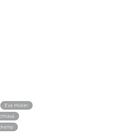
Eva Müller
chhaus
tzkamp