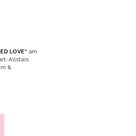
IED LOVE“
am
rt-Allstars
tem &