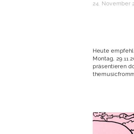
24. November 
Heute empfehl
Montag, 29.11.
präsentieren d
themusicfromm