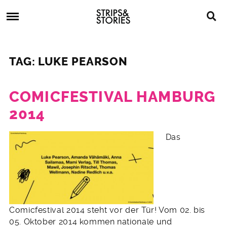
Skip
Strips
to
&
content
Stories
Strips
Graphic
&
Novels,
TAG: LUKE PEARSON
Stories
Comics,
Bücher
COMICFESTIVAL HAMBURG
2014
7.
Das
September
2014
Comicfestival 2014 steht vor der Tür! Vom 02. bis
05. Oktober 2014 kommen nationale und