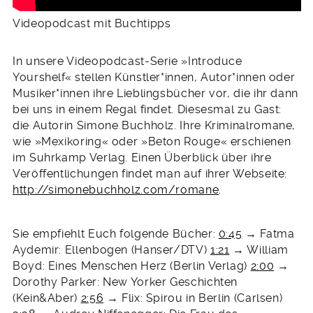
Videopodcast mit Buchtipps
In unsere Videopodcast-Serie »Introduce
Yourshelf« stellen Künstler*innen, Autor*innen oder
Musiker*innen ihre Lieblingsbücher vor, die ihr dann
bei uns in einem Regal findet. Diesesmal zu Gast:
die Autorin Simone Buchholz. Ihre Kriminalromane,
wie »Mexikoring« oder »Beton Rouge« erschienen
im Suhrkamp Verlag. Einen Überblick über ihre
Veröffentlichungen findet man auf ihrer Webseite:
http://simonebuchholz.com/romane
.
Sie empfiehlt Euch folgende Bücher:
0:45
→ Fatma
Aydemir: Ellenbogen (Hanser/DTV)
1:21
→ William
Boyd: Eines Menschen Herz (Berlin Verlag)
2:00
→
Dorothy Parker: New Yorker Geschichten
(Kein&Aber)
2:56
→ Flix: Spirou in Berlin (Carlsen)