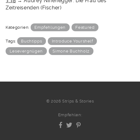
3:38
→ Audrey Niffenegger: Die Frau des
Zeitreisenden (Fischer)
Kategorien:
Empfehlungen
Featured
Tags:
Buchtipps
Introduce Yourshelf
Lesevergnügen
Simone Buchholz
© 2026 Strips & Stories
Empfehlen: