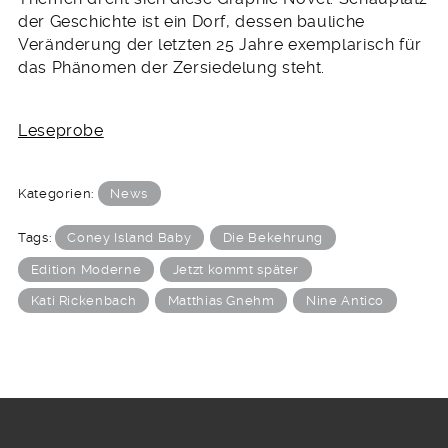
der Geschichte ist ein Dorf, dessen bauliche
Veränderung der letzten 25 Jahre exemplarisch für
das Phänomen der Zersiedelung steht.
Leseprobe
Kategorien:
News
Tags:
Coney Island Baby
Die Bekehrung
Edition Moderne
Jetzt kommt später
Kati Rickenbach
Matthias Gnehm
Nine Antico