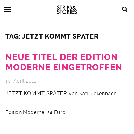
Skip
Strips
to
&
content
Stories
Strips
Graphic
&
Novels,
TAG: JETZT KOMMT SPÄTER
Stories
Comics,
Bücher
NEUE TITEL DER EDITION
MODERNE EINGETROFFEN
10. April 2011
JETZT KOMMT SPÄTER
von Kati Rickenbach
Edition Moderne, 24 Euro