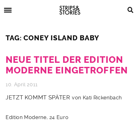
Skip
Strips
to
&
content
Stories
Strips
Graphic
&
Novels,
TAG: CONEY ISLAND BABY
Stories
Comics,
Bücher
NEUE TITEL DER EDITION
MODERNE EINGETROFFEN
10. April 2011
JETZT KOMMT SPÄTER
von Kati Rickenbach
Edition Moderne, 24 Euro