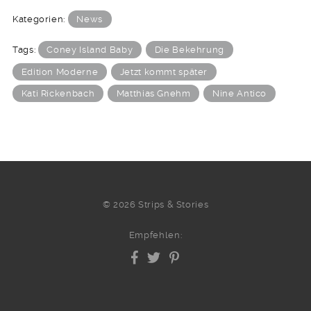
Kategorien:
News
Tags:
Coney Island Baby
Die Bekehrung
Edition Moderne
Jetzt kommt später
Kati Rickenbach
Matthias Gnehm
Nine Antico
© 2026 Strips & Stories
Empfehlen: