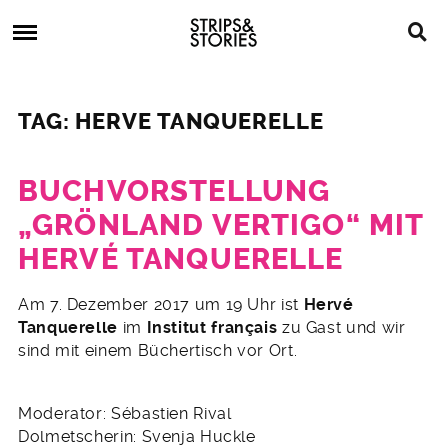
Skip
Strips
to
&
content
Stories
Strips
Graphic
&
Novels,
TAG: HERVE TANQUERELLE
Stories
Comics,
Bücher
BUCHVORSTELLUNG
„GRÖNLAND VERTIGO“ MIT
HERVÉ TANQUERELLE
22.
Am 7. Dezember 2017 um 19 Uhr ist
Hervé
November
Tanquerelle
im
Institut français
zu Gast und wir
2017
sind mit einem Büchertisch vor Ort.
Moderator: Sébastien Rival
Dolmetscherin: Svenja Huckle