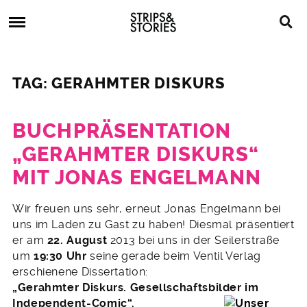
Skip
Strips
to
&
content
Stories
Strips
Graphic
&
Novels,
TAG: GERAHMTER DISKURS
Stories
Comics,
Bücher
BUCHPRÄSENTATION
„GERAHMTER DISKURS“
MIT JONAS ENGELMANN
30.
Wir freuen uns sehr, erneut Jonas Engelmann bei
Juli
uns im Laden zu Gast zu haben! Diesmal präsentiert
2013
er am
22. August
2013 bei uns in der Seilerstraße
um
19:30 Uhr
seine gerade beim Ventil Verlag
erschienene Dissertation:
„Gerahmter Diskurs. Gesellschaftsb
ilder im
Independent-Comic“.