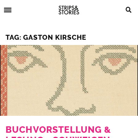
Skip
Strips
to
&
content
Stories
Strips
Graphic
&
Novels,
TAG: GASTON KIRSCHE
Stories
Comics,
Bücher
BUCHVORSTELLUNG &