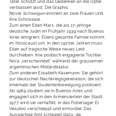
Täter schützt und das Gedenken an die Opfer
verblassen lässt. Die Graphic
Novel
Schweigen
erinnert an zwei Frauen und
ihre Schicksale.
Zum einen Ellen Marx, die als 17-jährige
deutsche Jüdin im Frühjahr 1939 nach Buenos
Aires emigriert. Ellens gesamte Familie kommt
im Holocaust um. In den 1970er Jahren muss
Ellen auf tragische Weise neues Leid
durchleben: ihre politisch engagierte Tochter
Nora „verschwindet“ während der grausamen
argentinischen Militärdiktatur.
Zum anderen Elisabeth Käsemann: Sie gehört
zur deutschen Nachkriegsgeneration, die sich
innerhalb der Studentenbewegung politisiert.
Ab 1969 studiert sie in Buenos Aires und
engagiert sich in den Armenvierteln der Stadt.
1977 wird sie verhaftet, in das Folterlager El
Vesubio verschleppt und ermordet. Das
Auswärtige Amt schweigt dazu, da