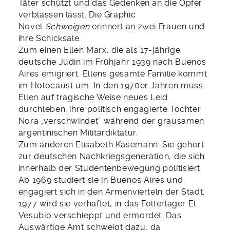
Täter schützt und das Gedenken an die Opfer
verblassen lässt. Die Graphic
Novel
Schweigen
erinnert an zwei Frauen und
ihre Schicksale.
Zum einen Ellen Marx, die als 17-jährige
deutsche Jüdin im Frühjahr 1939 nach Buenos
Aires emigriert. Ellens gesamte Familie kommt
im Holocaust um. In den 1970er Jahren muss
Ellen auf tragische Weise neues Leid
durchleben: ihre politisch engagierte Tochter
Nora „verschwindet“ während der grausamen
argentinischen Militärdiktatur.
Zum anderen Elisabeth Käsemann: Sie gehört
zur deutschen Nachkriegsgeneration, die sich
innerhalb der Studentenbewegung politisiert.
Ab 1969 studiert sie in Buenos Aires und
engagiert sich in den Armenvierteln der Stadt.
1977 wird sie verhaftet, in das Folterlager El
Vesubio verschleppt und ermordet. Das
Auswärtige Amt schweigt dazu, da