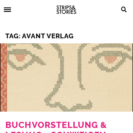
Skip
Strips
to
&
content
Stories
Strips
Graphic
&
Novels,
TAG: AVANT VERLAG
Stories
Comics,
Bücher
BUCHVORSTELLUNG &