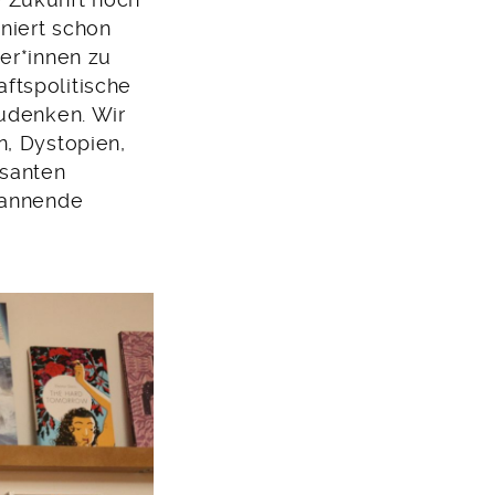
ie Zukunft noch
iniert schon
er*innen zu
ftspolitische
zudenken. Wir
n, Dystopien,
ssanten
pannende