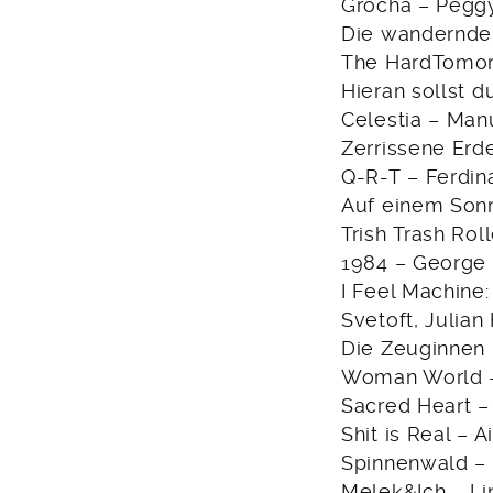
Gröcha – Pegg
Die wandernde E
The HardTomor
Hieran sollst 
Celestia – Manu
Zerrissene Erde
Q-R-T – Ferdin
Auf einem Sonn
Trish Trash Rol
1984 – George 
I Feel Machine:
Svetoft, Julia
Die Zeuginnen 
Woman World –
Sacred Heart – 
Shit is Real – 
Spinnenwald –
Melek&Ich – Li