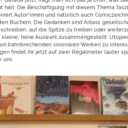
. ? Gerade jetzt fragt man sich das ja öfter, was d
it hält. Die Beschäftigung mit diesem Thema fasz
iriert Autor*innen und natürlich auch Comiczeichn
en Büchern. Die Gedanken sind Anlass gesellscha
schreiben, auf die Spitze zu treiben oder weiter
e kleine, feine Auswahl zusammengestellt: Utopie
. Von bahnbrechenden visionären Werken zu intere
en findet ihr jetzt auf zwei Regalmeter lauter s
 uns.