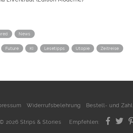
ured
News
Future
KI
Lesetipps
Utopie
Zeitreise
pressum
Widerrufsbelehrung
Bestell- und Za
© 2026 Strips & Stories
Empfehlen: