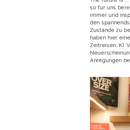
The future is …
so für uns bere
immer und insp
den spannendst
Zustände zu be
haben hier ein
Zeitreisen, KI
Neuerscheinung
Anregungen bei