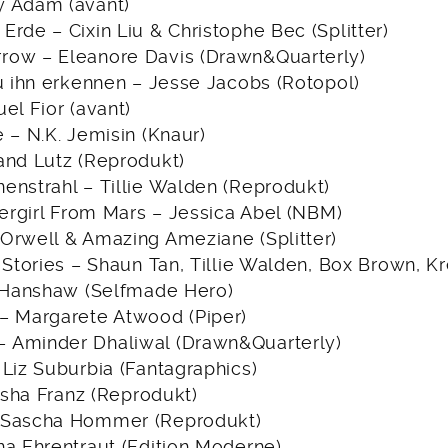
y Adam (avant)
rde – Cixin Liu & Christophe Bec (Splitter)
row – Eleanore Davis (Drawn&Quarterly)
du ihn erkennen – Jesse Jacobs (Rotopol)
el Fior (avant)
 – N.K. Jemisin (Knaur)
and Lutz (Reprodukt)
enstrahl – Tillie Walden (Reprodukt)
lergirl From Mars – Jessica Abel (NBM)
Orwell & Amazing Ameziane (Splitter)
 Stories – Shaun Tan, Tillie Walden, Box Brown, Kr
n Hanshaw (Selfmade Hero)
– Margarete Atwood (Piper)
 Aminder Dhaliwal (Drawn&Quarterly)
Liz Suburbia (Fantagraphics)
Aisha Franz (Reprodukt)
 Sascha Hommer (Reprodukt)
na Ehrentraut (Edition Moderne)