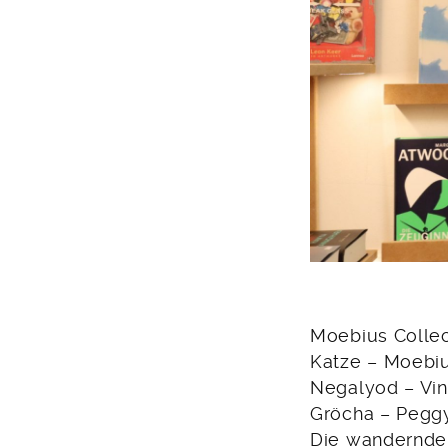
Moebius Collec
Katze – Moebius
Negalyod – Vinc
Gröcha – Pegg
Die wandernde E