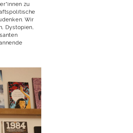
er*innen zu
ftspolitische
zudenken. Wir
n, Dystopien,
ssanten
pannende