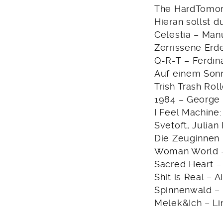
The HardTomor
Hieran sollst 
Celestia – Manu
Zerrissene Erde
Q-R-T – Ferdin
Auf einem Sonn
Trish Trash Rol
1984 – George 
I Feel Machine:
Svetoft, Julia
Die Zeuginnen 
Woman World –
Sacred Heart – 
Shit is Real – 
Spinnenwald –
Melek&Ich – Li