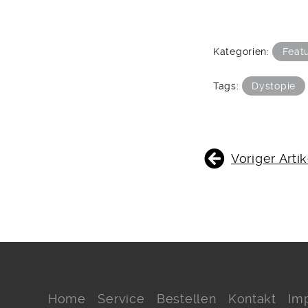
Kategorien:
Feat
Tags:
Dystopie
BEITRAGSNAVIGATIO
Voriger Artik
Home
Service
Bestellen
Kontakt
Im