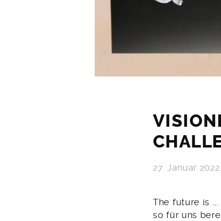
VISION
CHALL
27. Januar 2022
The future is …
so für uns bere