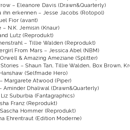
row – Eleanore Davis (Drawn&Quarterly)
du ihn erkennen – Jesse Jacobs (Rotopol)
el Fior (avant)
 – N.K. Jemisin (Knaur)
and Lutz (Reprodukt)
enstrahl – Tillie Walden (Reprodukt)
lergirl From Mars – Jessica Abel (NBM)
Orwell & Amazing Ameziane (Splitter)
 Stories – Shaun Tan, Tillie Walden, Box Brown, Kr
n Hanshaw (Selfmade Hero)
– Margarete Atwood (Piper)
 Aminder Dhaliwal (Drawn&Quarterly)
Liz Suburbia (Fantagraphics)
Aisha Franz (Reprodukt)
 Sascha Hommer (Reprodukt)
na Ehrentraut (Edition Moderne)