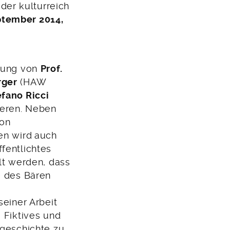
er kulturreich
ptember 2014,
rung
von
Prof.
rger
(HAW
fano Ricci
ieren. Neben
von
en wird
auch
fentlichtes
lt werden, dass
e des Bären
seiner Arbeit
 Fiktives und
ngeschichte zu