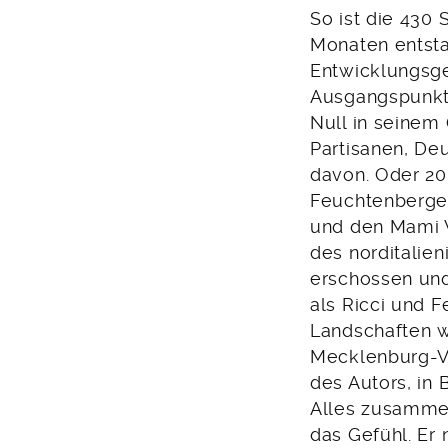
So ist die 430
Monaten entst
Entwicklungsge
Ausgangspunkt 
Null in seinem 
Partisanen, De
davon. Oder 20
Feuchtenberger
und den Mami V
des norditalie
erschossen und
als Ricci und 
Landschaften w
Mecklenburg-V
des Autors, in
Alles zusammen.
das Gefühl. Er