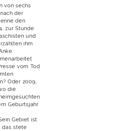
en von sechs
nach der
 kenne den
4, zur Stunde
Faschisten und
rzählten ihm
 Anke
mmenarbeitet
 Presse vom Tod
amten
en? Oder 2009,
wo die
e heimgesuchten
em Geburtsjahr
ein Gebiet ist
 das stete