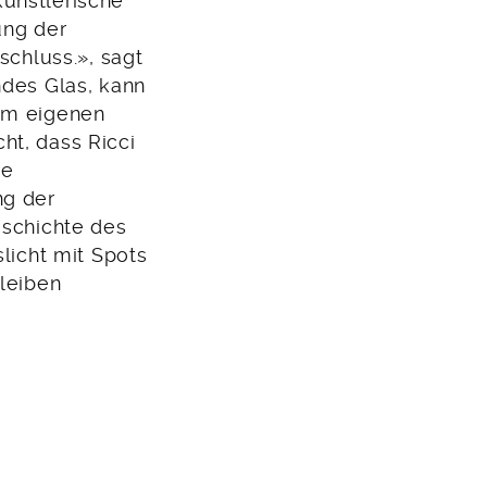
künstlerische
ung der
schluss.», sagt
ndes Glas, kann
nem eigenen
ht, dass Ricci
ie
ng der
eschichte des
slicht mit Spots
bleiben