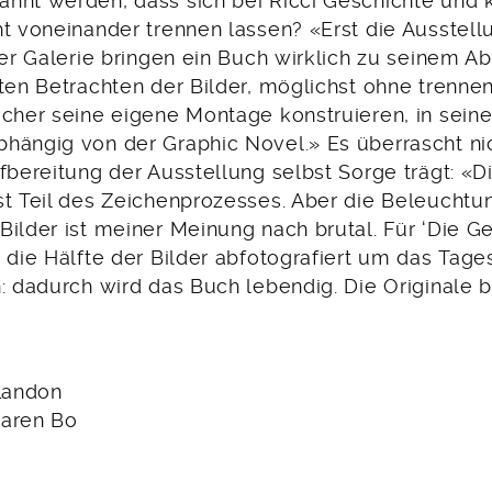
hnt werden, dass sich bei Ricci Geschichte und 
ht voneinander trennen lassen? «Erst die Ausstell
ner Galerie bringen ein Buch wirklich zu seinem Ab
kten Betrachten der Bilder, möglichst ohne trenne
ucher seine eigene Montage konstruieren, in sei
hängig von der Graphic Novel.» Es überrascht nic
fbereitung der Ausstellung selbst Sorge trägt: «D
st Teil des Zeichenprozesses. Aber die Beleuchtu
Bilder ist meiner Meinung nach brutal. Für ‘Die G
 die Hälfte der Bilder abfotografiert um das Tage
: dadurch wird das Buch lebendig. Die Originale 
 Landon
Karen Bo