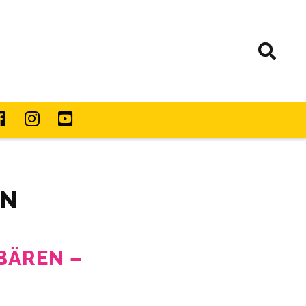
EN
 BÄREN –