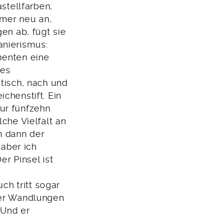
astellfarben,
mmer neu an,
en ab, fügt sie
anierismus:
menten eine
hes
etisch, nach und
chenstift. Ein
ur fünfzehn
che Vielfalt an
n dann der
 aber ich
er Pinsel ist
ch tritt sogar
der Wandlungen
 Und er