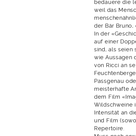
bedauere die le
weil das Mensc
menschenähnlic
der Bär Bruno, 
In der «Geschic
auf einer Dopp
sind, als seien
wie Aussagen d
von Ricci an s
Feuchtenberger
Passgenau ode
meisterhafte A
dem Film «Imag
Wildschweine in
Intensität an 
und Film (sowoh
Repertoire.