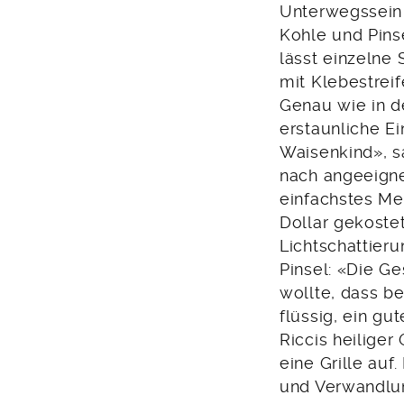
Unterwegssein p
Kohle und Pins
lässt einzelne 
mit Klebestrei
Genau wie in d
erstaunliche Ei
Waisenkind», sa
nach angeeignet
einfachstes Me
Dollar gekostet
Lichtschattier
Pinsel: «Die Ge
wollte, dass be
flüssig, ein gu
Riccis heiliger
eine Grille au
und Verwandlu