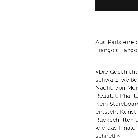
Aus Paris errei
François Lando
«Die Geschichte
schwarz-weißen
Nacht, von Me
Realität, Phant
Kein Storyboard
entsteht Kuns
Rückschritten u
wie das Finale e
schnell.»