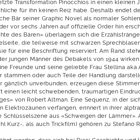
tzte Transformation Pinocchios in einen kleinen 
hliche für ihn keinen Reiz habe. Deshalb endet de
he Bär seiner Graphic Novel als normaler Sohle
der vor sechs Jahren auf offizielle Order hin ers
hte des Bären» überlagern sich die Erzählstränge.
elseite, die teilweise mit schwarzen Sprechblase
 sie für eine Beschriftung reserviert. Am Rand steh
er jungen Männer des Debakels von 1944 wirken 
eine Freunde und seine geliebte Frau Stellina aka
 stammen oder auch Teile der Handlung darstell
r gänzlich unverbunden, erzeugen diese Stimmen
rt einen leicht schwebenden, traumartigen Eindruc
es» von Robert Altman. Eine Sequenz, in der sich
 Elektrozäunen verfangen, erinnert in ihrer alpt
die Schlüsselszene aus «Schweigen der Lämmer». 
l Kurz-, als auch Trickfilm) gehören zu Stefano R