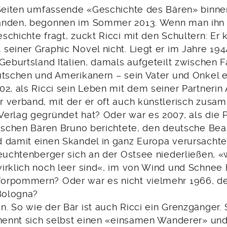
 Seiten umfassende «Geschichte des Bären» binn
anden, begonnen im Sommer 2013. Wenn man ihn 
schichte fragt, zuckt Ricci mit den Schultern: Er
seiner Graphic Novel nicht. Liegt er im Jahre 194
Geburtsland Italien, damals aufgeteilt zwischen 
utschen und Amerikanern – sein Vater und Onkel e
02, als Ricci sein Leben mit dem seiner Partnerin
 verband, mit der er oft auch künstlerisch zusa
erlag gegründet hat? Oder war es 2007, als die
nischen Bären Bruno berichtete, den deutsche Be
 damit einen Skandel in ganz Europa verursacht
Feuchtenberger sich an der Ostsee niederließen, «
irklich noch leer sind«, im von Wind und Schne
orpommern? Oder war es nicht vielmehr 1966, d
 Bologna?
 So wie der Bär ist auch Ricci ein Grenzgänger. S
 nennt sich selbst einen «einsamen Wanderer» und