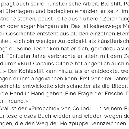
rägt auch seine künstlerische Arbeit. Bleistift, P
el überlagern und bedecken einander; er setzt i
Striche stehen, paust Teile aus früheren Zeichnung
fen oder sogar Nähgarn ein. Das ist keineswegs M
er Geschichte entsteht aus all den einzelnen Ele
nheit. «Ich bin weniger Autodidakt als künstlerisc
gt er. Seine Techniken hat er sich, geradezu ask
. Fünfzehn Jahre verbrachte er allein mit dem Zei
dium? «Kurt Cobains Gitarre hat angeblich auch n
…» Der Kohlestift kam hinzu, als er entdeckte, wel
ungen er ihm abgewinnen kann. Erst vor drei Jahre
schichte entwickelte sich schneller als die Bilder,
ide Hand in Hand gehen. Eine Frage der Frische. D
ter Freund.»
 Gral ist der «Pinocchio» von Collodi – in seinem Bu
f. Er lese dieses Buch wieder und wieder, wegen 
ngen, die den Weg der Holzpuppe kennzeichnen.