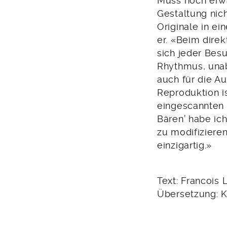
Muss noch erwä
Gestaltung nic
Originale in ei
er. «Beim dire
sich jeder Bes
Rhythmus, unab
auch für die Au
Reproduktion i
eingescannten 
Bären’ habe ich
zu modifizieren
einzigartig.»
Text: Francois
Übersetzung: 