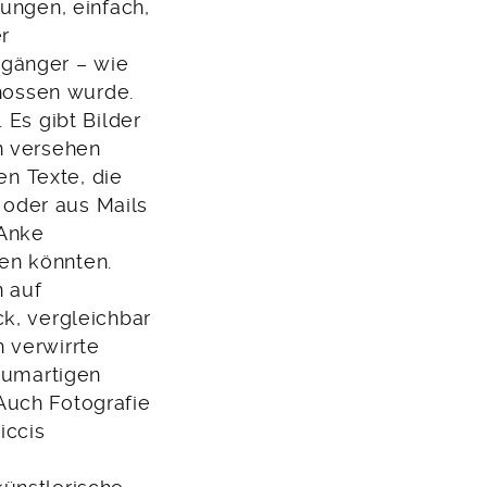
Jungen, einfach,
r
ngänger – wie
chossen wurde.
 Es gibt Bilder
n versehen
en Texte, die
oder aus Mails
 Anke
en könnten.
 auf
k, vergleichbar
 verwirrte
raumartigen
Auch Fotografie
iccis