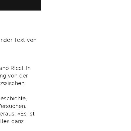
render Text von
no Ricci. In
ng von der
 zwischen
Geschichte,
Versuchen,
eraus: «Es ist
alles ganz