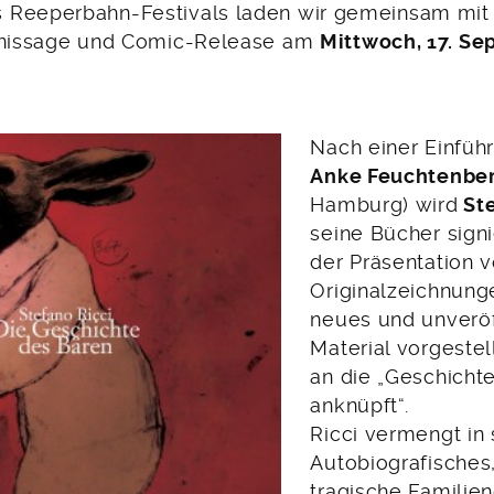
Reeperbahn-Festivals laden wir gemeinsam mit d
ernissage und Comic-Release am
Mittwoch, 17. Se
Nach einer Einfüh
Anke Feuchtenbe
Hamburg) wird
Ste
seine Bücher sign
der Präsentation 
Originalzeichnung
neues und unveröf
Material vorgestel
an die „Geschicht
anknüpft“.
Ricci vermengt in 
Autobiografisches,
tragische Familie