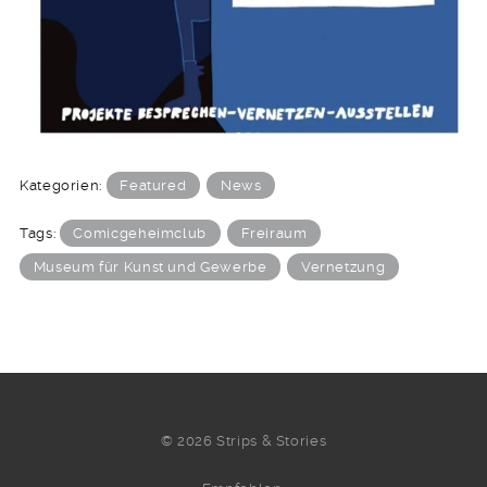
Kategorien:
Featured
News
Tags:
Comicgeheimclub
Freiraum
Museum für Kunst und Gewerbe
Vernetzung
© 2026 Strips & Stories