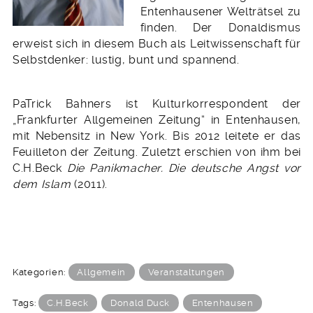
Entenhausener Welträtsel zu
finden. Der Donaldismus
erweist sich in diesem Buch als Leitwissenschaft für
Selbstdenker: lustig, bunt und spannend.
PaTrick Bahners ist Kulturkorrespondent der
„Frankfurter Allgemeinen Zeitung“ in Entenhausen,
mit Nebensitz in New York. Bis 2012 leitete er das
Feuilleton der Zeitung. Zuletzt erschien von ihm bei
C.H.Beck
Die Panikmacher. Die deutsche Angst vor
dem Islam
(2011).
Kategorien:
Allgemein
Veranstaltungen
Tags:
C.H.Beck
Donald Duck
Entenhausen