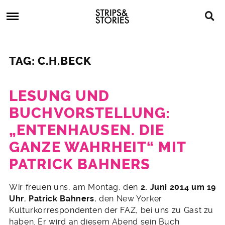
Skip
Strips
to
&
content
Stories
Strips
Graphic
&
Novels,
TAG: C.H.BECK
Stories
Comics,
Bücher
LESUNG UND
BUCHVORSTELLUNG:
„ENTENHAUSEN. DIE
GANZE WAHRHEIT“ MIT
PATRICK BAHNERS
29.
Wir freuen uns, am Montag, den
2. Juni 2014 um 19
April
Uhr
,
Patrick Bahners
, den New Yorker
2014
Kulturkorrespondenten der FAZ, bei uns zu Gast zu
haben. Er wird an diesem Abend sein Buch