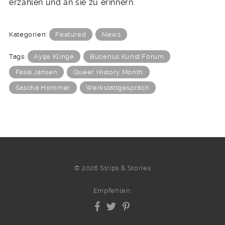
erzählen und an sie zu erinnern.
Kategorien:
Featured
News
Tags:
Ayşe Klinge
Bucerius Kunst Forum
Fasia Jansen
Queer History Month
Sascha Hommer
Werkstattgespräch
© 2026 Strips & Stories
Empfehlen: