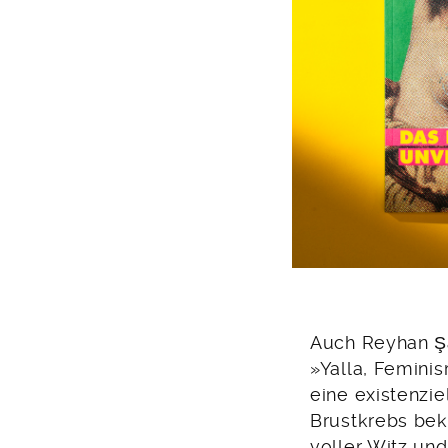
Auch Reyhan Şah
»Yalla, Feminis
eine existenzi
Brustkrebs bek
voller Witz un