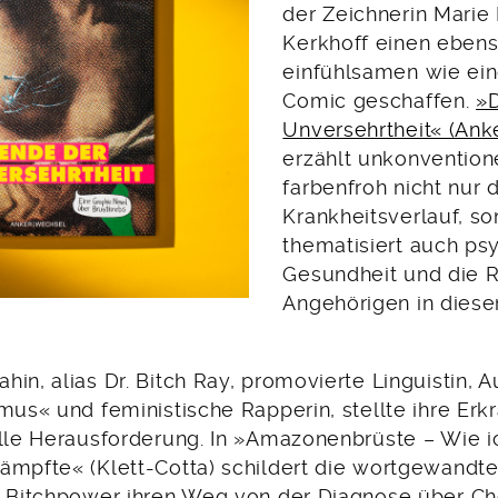
der Zeichnerin Marie 
Kerkhoff einen eben
einfühlsamen wie ein
Comic geschaffen.
»
Unversehrtheit« (Ank
erzählt unkonvention
farbenfroh nicht nur 
Krankheitsverlauf, s
thematisiert auch ps
Gesundheit und die R
Angehörigen in diese
in, alias Dr. Bitch Ray, promovierte Linguistin, A
mus« und feministische Rapperin, stellte ihre Erk
elle Herausforderung. In »Amazonenbrüste – Wie i
ämpfte« (Klett-Cotta) schildert die wortgewandte
d Bitchpower ihren Weg von der Diagnose über C