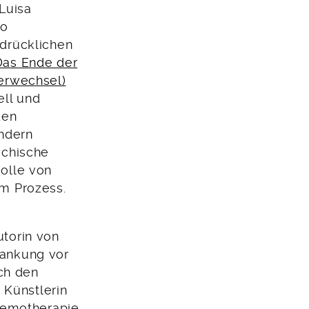
Luisa
so
drücklichen
Das Ende der
erwechsel)
ell und
den
ondern
ychische
olle von
m Prozess.
utorin von
rankung vor
ch den
 Künstlerin
hemotherapie