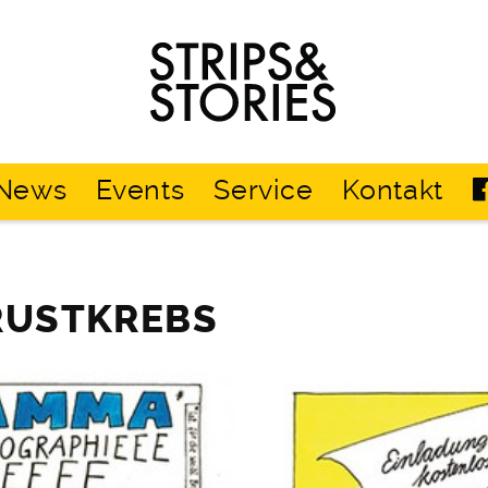
Strips
&
Stories
News
Events
Service
Kontakt
RUSTKREBS