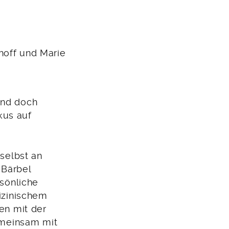
hoff und Marie
und doch
kus auf
selbst an
 Bärbel
sönliche
izinischem
en mit der
emeinsam mit