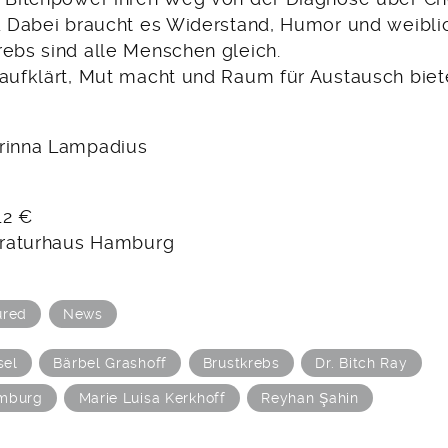
. Dabei braucht es Widerstand, Humor und weiblic
rebs sind alle Menschen gleich.
 aufklärt, Mut macht und Raum für Austausch biet
rinna Lampadius
 12 €
teraturhaus Hamburg
ured
News
sel
Bärbel Grashoff
Brustkrebs
Dr. Bitch Ray
amburg
Marie Luisa Kerkhoff
Reyhan Şahin