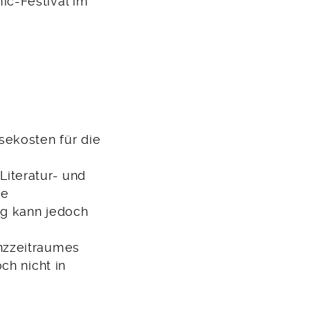
ic-Festival im
sekosten für die
Literatur- und
le
ng kann jedoch
enzzeitraumes
ch nicht in