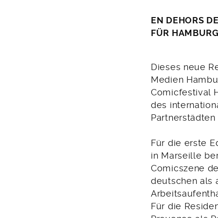
EN DEHORS DE
FÜR HAMBURG
Dieses neue Re
Medien Hambur
Comicfestival 
des internatio
Partnerstädten
Für die erste 
in Marseille be
Comicszene de
deutschen als 
Arbeitsaufentha
Für die Residen