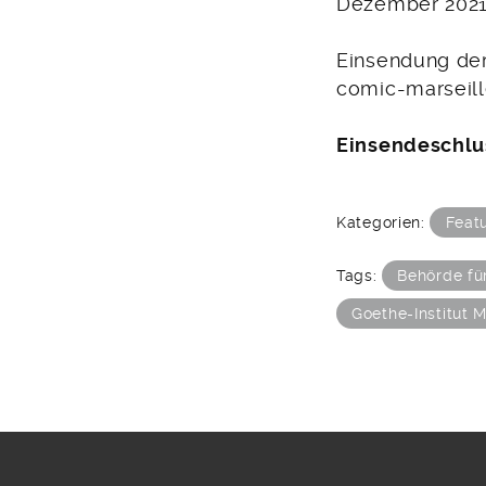
Dezember 2021 
Einsendung der
comic-marseil
Einsendeschlus
Kategorien:
Feat
Tags:
Behörde fü
Goethe-Institut M