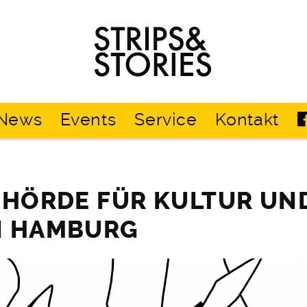
Strips
&
Stories
News
Events
Service
Kontakt
EHÖRDE FÜR KULTUR UN
N HAMBURG