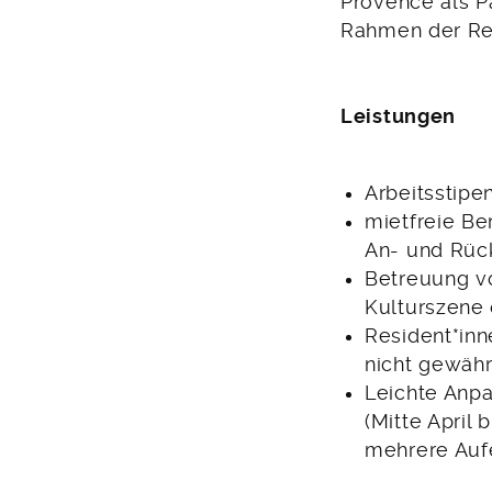
Provence als P
Rahmen der Re
Leistungen
Arbeitsstipe
mietfreie Be
An- und Rüc
Betreuung vo
Kulturszene 
Resident*inn
nicht gewähr
Leichte Anpa
(Mitte April 
mehrere Aufe