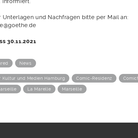
informiert.
 Unterlagen und Nachfragen bitte per Mail an:
le@goethe.de
s 30.11.2021
ured
News
r Kultur und Medien Hamburg
Comic-Residenz
Comic
arseille
La Marelle
Marseille