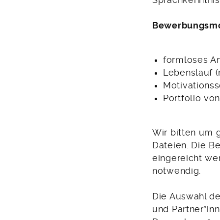
Sprachkenntniss
Bewerbungsmo
formloses A
Lebenslauf (
Motivationss
Portfolio vo
Wir bitten um 
Dateien. Die B
eingereicht we
notwendig.
Die Auswahl der
und Partner*inn