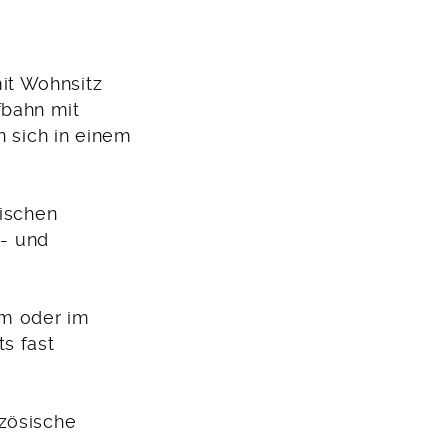
it Wohnsitz
fbahn mit
n sich in einem
tischen
t- und
um oder im
s fast
nzösische