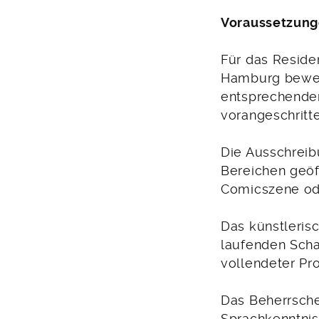
Voraussetzun
Für das Reside
Hamburg bewerb
entsprechenden 
vorangeschritt
Die Ausschreibu
Bereichen geöff
Comicszene ode
Das künstleris
laufenden Scha
vollendeter Pr
Das Beherrsche