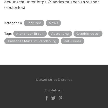
erwünscht unter
https://landesmuseen.sh/eisner
,
(kostenlos)
Kategorien:
Featured
News
Tags:
Alexander Braun
Austellung
Graphic Novel
Jüdisches Museum Rendsburg
Will Eisner
© 2026 Strips & Stories
Empfehlen: