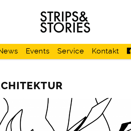
Strips
&
Stories
News
Events
Service
Kontakt
RCHITEKTUR