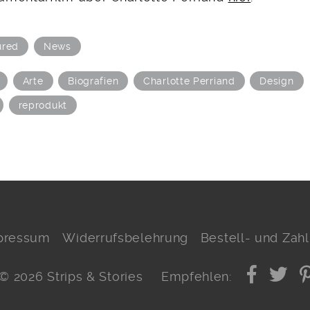
ured
News
Arte
Biografien
Charlotte Perriand
Design
reprodukt
pressum
Widerrufsbelehrung
Bestell- und Za
© 2026 Strips & Stories
Empfehlen: