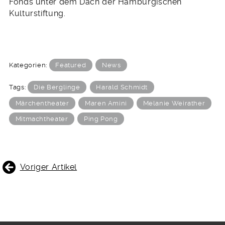
Fonds unter dem Dach der Hamburgischen
Kulturstiftung.
Kategorien:
Featured
News
Tags:
Die Berglinge
Harald Schmidt
Märchentheater
Maren Amini
Melanie Weirather
Mitmachtheater
Ping Pong
BEITRAGSNAVIGATION
Voriger Artikel