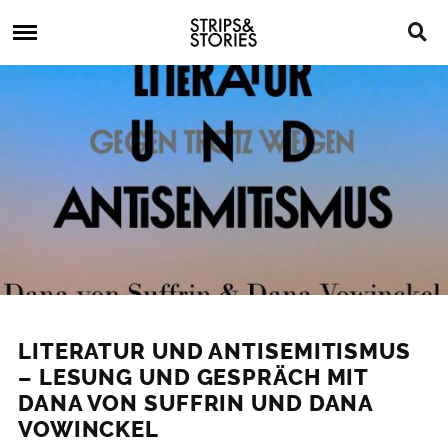
Skip
Strips
to
&
content
Stories
Strips
Graphic
&
Novels,
Stories
Comics,
Bücher
LITERATUR UND ANTISEMITISMUS
– LESUNG UND GESPRÄCH MIT
DANA VON SUFFRIN UND DANA
VOWINCKEL