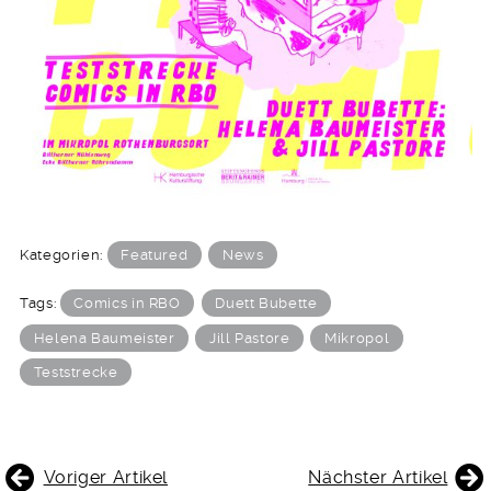
Kategorien:
Featured
News
Tags:
Comics in RBO
Duett Bubette
Helena Baumeister
Jill Pastore
Mikropol
Teststrecke
BEITRAGSNAVIGATION
Voriger Artikel
Nächster Artikel