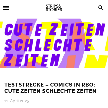
Skip
Strips
to
&
content
Stories
Strips
Graphic
&
Novels,
Stories
Comics,
Bücher
TESTSTRECKE – COMICS IN RBO:
CUTE ZEITEN SCHLECHTE ZEITEN
11. April 2025