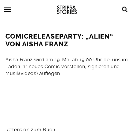
Skip
Strips
to
&
content
Stories
Strips
Graphic
&
Novels,
COMICRELEASEPARTY: „ALIEN“
Stories
Comics,
VON AISHA FRANZ
Bücher
3.
Aisha Franz wird am 19. Mai ab 19.00 Uhr bei uns im
Mai
Laden ihr neues Comic vorstellen, signieren und
2011
Musik(videos) auflegen.
Rezension zum Buch: