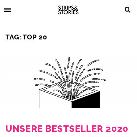
Skip
Strips
to
&
content
Stories
Strips
Graphic
&
Novels,
TAG: TOP 20
Stories
Comics,
Bücher
UNSERE BESTSELLER 2020