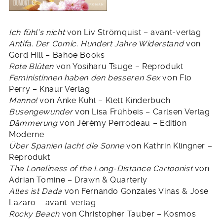
Ich fühl’s nicht
von Liv Strömquist – avant-verlag
Antifa. Der Comic. Hundert Jahre Widerstand
von
Gord Hill – Bahoe Books
Rote Blüten
von Yosiharu Tsuge – Reprodukt
Feministinnen haben den besseren Sex
von Flo
Perry – Knaur Verlag
Manno!
von Anke Kuhl – Klett Kinderbuch
Busengewunder
von Lisa Frühbeis – Carlsen Verlag
Dämmerung
von Jérémy Perrodeau – Edition
Moderne
Über Spanien lacht die Sonne
von Kathrin Klingner –
Reprodukt
The Loneliness of the Long-Distance Cartoonist
von
Adrian Tomine – Drawn & Quarterly
Alles ist Dada
von Fernando Gonzales Vinas & Jose
Lazaro – avant-verlag
Rocky Beach
von Christopher Tauber – Kosmos