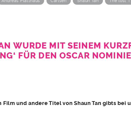
Andreas Platthaus
Carlsen
Shaun Tan
The lost T
AN WURDE MIT SEINEM KURZF
ING‘ FÜR DEN OSCAR NOMINI
Film und andere Titel von Shaun Tan gibts bei 