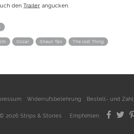
 euch den
Trailer
angucken
.
s
ilm
Oscar
Shaun Tan
The lost Thing
pressum
Widerrufsbelehrung
Bestell- und Za
© 2026 Strips & Stories
Empfehlen: