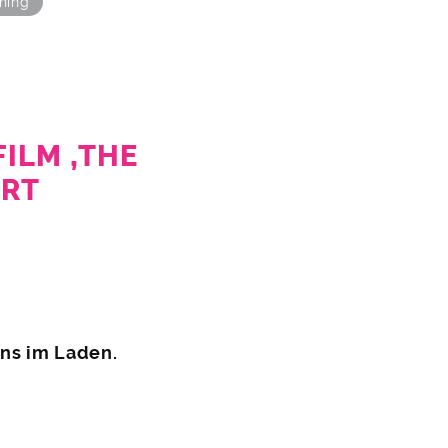
hing
ILM ‚THE
ERT
uns im Laden.