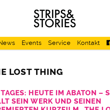
Strips
&
Stories
News
Events
Service
Kontakt
HE LOST THING
S TAGES: HEUTE IM ABATON –
LLT SEIN WERK UND SEINEN
EMIERTEN KURZFILM „THE L