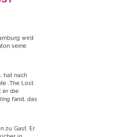
Hamburg wird
aton seine
, hat nach
hte ,The Lost
 er die
Ding fand, das
n zu Gast. Er
ücher in