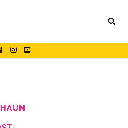
 SHAUN
OST