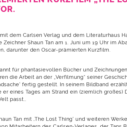
VOR.
 mit dem Carlsen Verlag und dem Literaturhaus 
he Zeichner Shaun Tan am 1. Juni um 19 Uhr im Ab
en, darunter den Oscar-prämierten Kurzfilm.
annt für phantasievollen Bücher und Zeichnungen
ren die Arbeit an der „Verfilmung“ seiner Geschic
dsache‘ fertig gestellt. In seinem Bildband erzählt
 er eines Tages am Strand ein (ziemlich großes) 
Welt passt…
Shaun Tan mit ,The Lost Thing‘ und weiteren Werke
von Mitarbeitern des Carlsen-Verlages, der Tans B