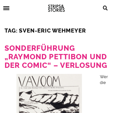
Skip
Strips
to
&
content
Stories
Strips
Graphic
&
Novels,
TAG: SVEN-ERIC WEHMEYER
Stories
Comics,
Bücher
SONDERFÜHRUNG
„RAYMOND PETTIBON UND
DER COMIC“ – VERLOSUNG
16.
Wer
Juli
die
2016