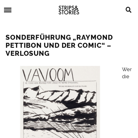
Skip
Strips
to
&
content
Stories
Strips
Graphic
&
Novels,
SONDERFÜHRUNG „RAYMOND
Stories
Comics,
PETTIBON UND DER COMIC“ –
Bücher
VERLOSUNG
16.
Wer
Juli
die
2016