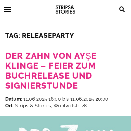
Skip
Strips
to
&
content
Stories
Strips
Graphic
&
Novels,
TAG: RELEASEPARTY
Stories
Comics,
Bücher
DER ZAHN VON AYŞE
KLINGE – FEIER ZUM
BUCHRELEASE UND
SIGNIERSTUNDE
2.
Datum
: 11.06.2025 18:00 bis 11.06.2025 20:00
Juni
Ort
: Strips & Stories, Wohlwillstr. 28
2025