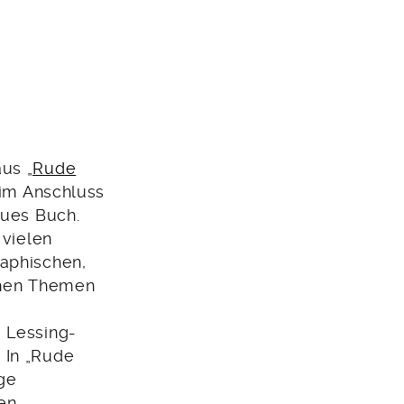
aus
„Rude
 im Anschluss
eues Buch.
 vielen
raphischen,
ichen Themen
 Lessing-
 In „Rude
ige
en