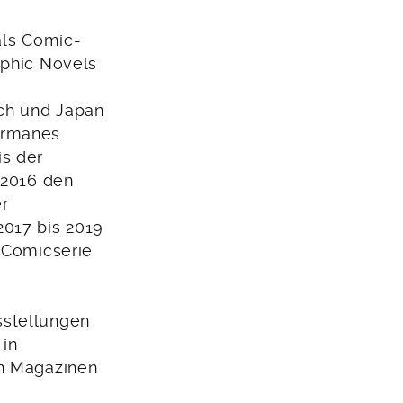
als Comic-
aphic Novels
ich und Japan
ermanes
is der
 2016 den
r
2017 bis 2019
e Comicserie
sstellungen
 in
en Magazinen