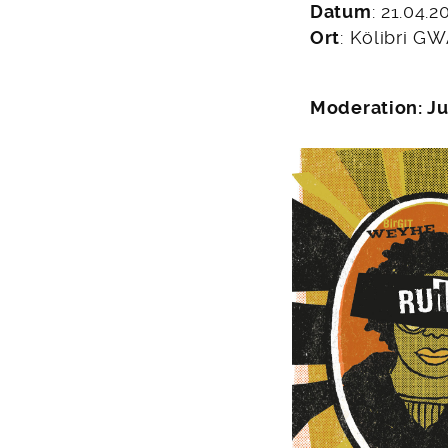
13.
Datum
: 21.04.2
März
Ort
: Kölibri GW
2022
Moderation: Ju