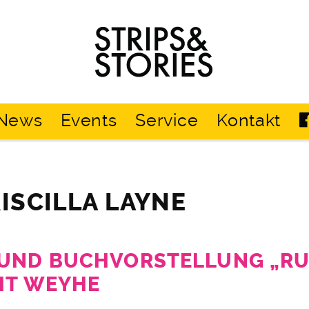
Strips
&
Stories
News
Events
Service
Kontakt
RISCILLA LAYNE
UND BUCHVORSTELLUNG „RU
GIT WEYHE