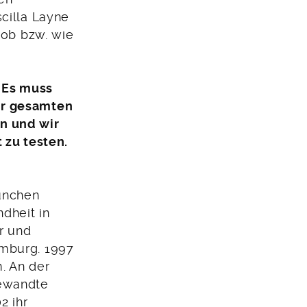
scilla Layne
, ob bzw. wie
. Es muss
er gesamten
n und wir
 zu testen.
ünchen
ndheit in
ur und
mburg. 1997
m. An der
gewandte
2 ihr