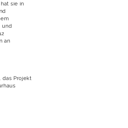
hat sie in
und
inem
o und
12
in an
. das Projekt
urhaus