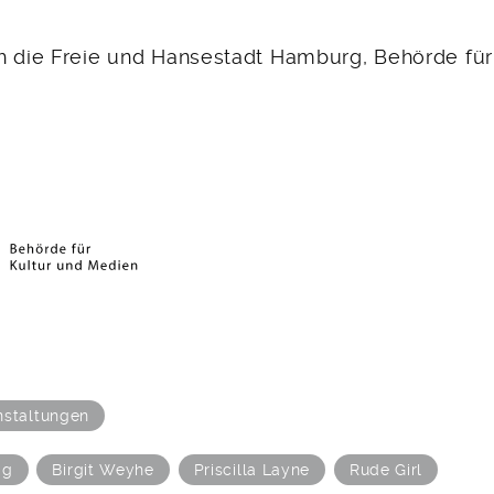
h die Freie und Hansestadt Hamburg, Behörde für
nstaltungen
ag
Birgit Weyhe
Priscilla Layne
Rude Girl