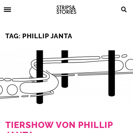
Skip
Strips
to
&
content
Stories
Strips
Graphic
&
Novels,
TAG: PHILLIP JANTA
Stories
Comics,
Bücher
TIERSHOW VON PHILLIP