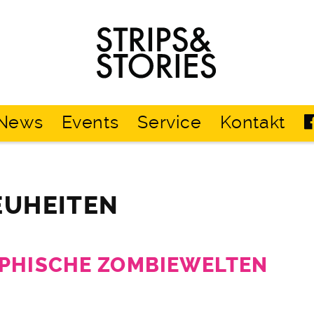
Strips
&
Stories
News
Events
Service
Kontakt
EUHEITEN
PHISCHE ZOMBIEWELTEN