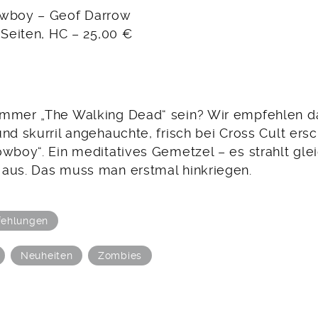
owboy – Geof Darrow
 Seiten, HC – 25,00 €
mmer „The Walking Dead“ sein? Wir empfehlen da
und skurril angehauchte, frisch bei Cross Cult er
wboy“. Ein meditatives Gemetzel – es strahlt gle
aus. Das muss man erstmal hinkriegen.
ehlungen
Neuheiten
Zombies