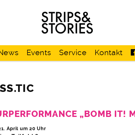
Strips
&
Stories
News
Events
Service
Kontakt
SS.TIC
URPERFORMANCE „BOMB IT! M
1. April um 20 Uhr