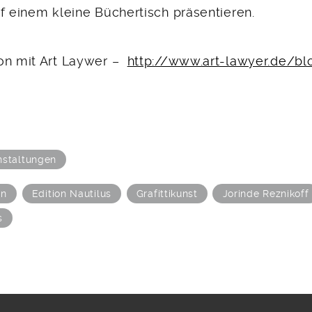
f einem kleine Büchertisch präsentieren.
on mit Art Laywer –
http://www.art-lawyer.de/bl
nstaltungen
in
Edition Nautilus
Grafittikunst
Jorinde Reznikoff
s