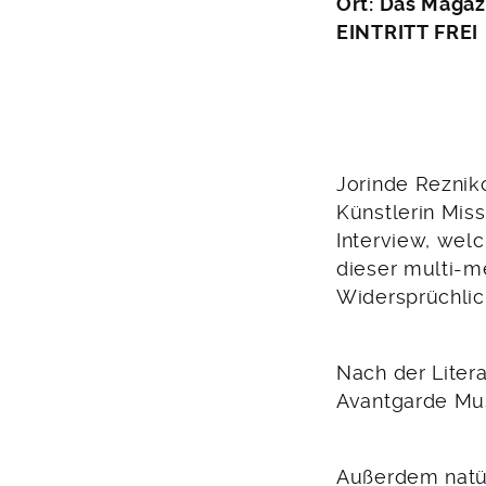
April
Ort: Das Magazi
2011
EINTRITT FREI
Jorinde Rezniko
Künstlerin Mis
Interview, welc
dieser multi-m
Widersprüchlich
Nach der Liter
Avantgarde Mu
Außerdem natü