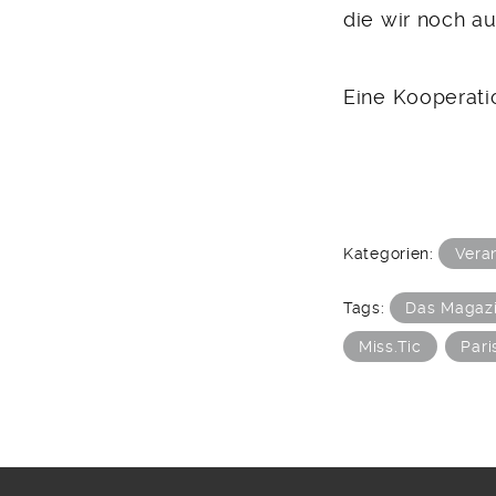
die wir noch au
Eine Kooperati
Kategorien:
Vera
Tags:
Das Magaz
Miss.Tic
Pari