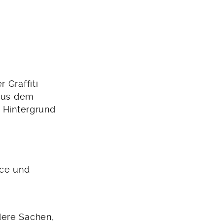
 Graffiti
 aus dem
m Hintergrund
nce und
ere Sachen,