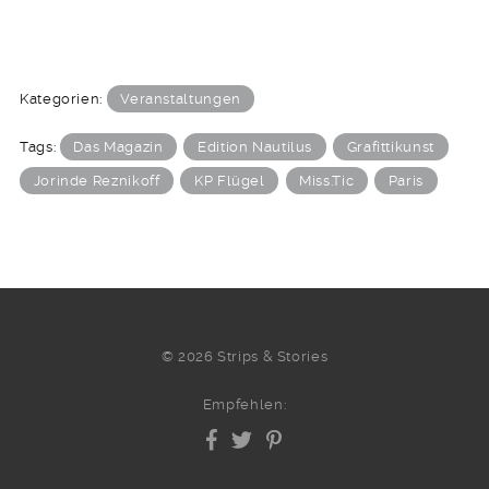
Kategorien:
Veranstaltungen
Tags:
Das Magazin
Edition Nautilus
Grafittikunst
Jorinde Reznikoff
KP Flügel
Miss.Tic
Paris
© 2026 Strips & Stories
Empfehlen: