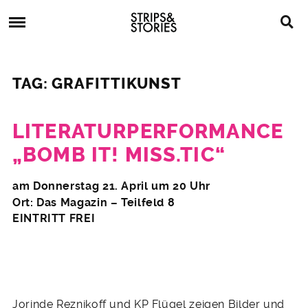
Skip
Strips
to
&
content
Stories
Strips
Graphic
&
Novels,
TAG: GRAFITTIKUNST
Stories
Comics,
Bücher
LITERATURPERFORMANCE
„BOMB IT! MISS.TIC“
1.
am Donnerstag 21. April um 20 Uhr
April
Ort: Das Magazin – Teilfeld 8
2011
EINTRITT FREI
Jorinde Reznikoff und KP Flügel zeigen Bilder und