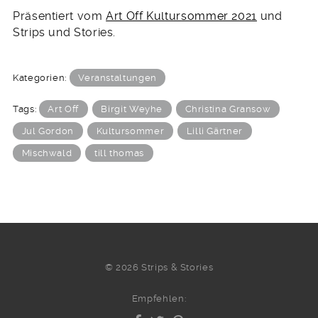
Präsentiert vom
Art Off Kultursommer 2021
und
Strips und Stories.
Kategorien:
Veranstaltungen
Tags:
Art Off
Birgit Weyhe
Christina Gransow
Jul Gordon
Kultursommer
Lilli Gärtner
Mischwald
till thomas
© 2026 Strips & Stories
Empfehlen: