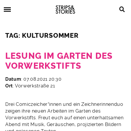
Skip
Strips
to
&
content
Stories
Strips
Graphic
&
Novels,
TAG: KULTURSOMMER
Stories
Comics,
Bücher
LESUNG IM GARTEN DES
VORWERKSTIFTS
2.
Datum
: 07.08.2021 20:30
August
Ort
: Vorwerkstraße 21
2021
Drei Comiczeicher*innen und ein Zeichnerinnenduo
zeigen ihre neuen Arbeiten im Garten des
Vorwerkstifts. Freut euch auf einen unterhaltsamen
Abend mit Musik, Geräuschen, projizierten Bildern