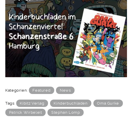
Kategorien:
Featured
News
Tags:
Kibitz Verlag
Kinderbuchladen
Oma Gurke
Patrick Wirbeleit
Stephan Lomp