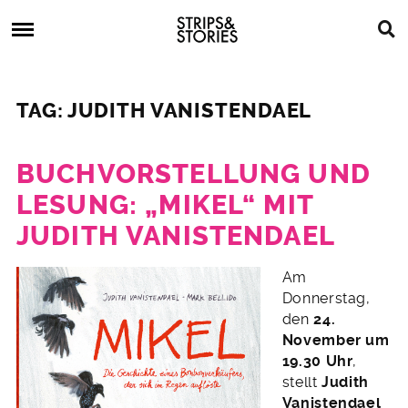
Skip
Strips
to
&
content
Stories
Strips
Graphic
&
Novels,
TAG: JUDITH VANISTENDAEL
Stories
Comics,
Bücher
BUCHVORSTELLUNG UND
LESUNG: „MIKEL“ MIT
JUDITH VANISTENDAEL
4.
Am
Oktober
Donnerstag,
2016
den
24.
November um
19.30 Uhr
,
stellt
Judith
Vanistendael