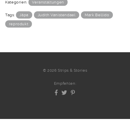
Kategorien:
Veranstaltungen
Tags:
Jäpa
Judith Vanistendael
Mark Bellido
reprodukt
© 2026 Strips & Stories
Empfehlen: