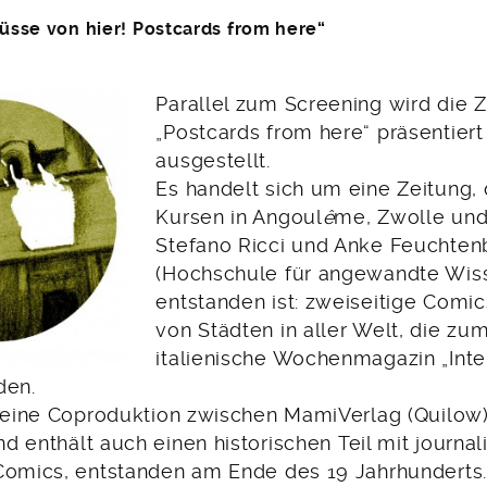
üsse von hier! Postcards from here“
Parallel zum Screening wird die 
„Postcards from here“ präsentiert
ausgestellt.
Es handelt sich um eine Zeitung, 
Kursen in Angoul
ê
me, Zwolle un
Stefano Ricci und Anke Feuchten
(Hochschule für angewandte Wis
entstanden ist: zweiseitige Comic
von Städten in aller Welt, die zum
italienische Wochenmagazin „Inte
den.
t eine Coproduktion zwischen MamiVerlag (Quilow)
d enthält auch einen historischen Teil mit journal
Comics, entstanden am Ende des 19 Jahrhunderts.