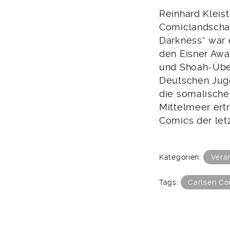
Reinhard Kleis
Comiclandschaf
Darkness“ war 
den Eisner Awar
und Shoah-Über
Deutschen Juge
die somalische
Mittelmeer ert
Comics der letz
Kategorien:
Vera
Tags:
Carlsen Co