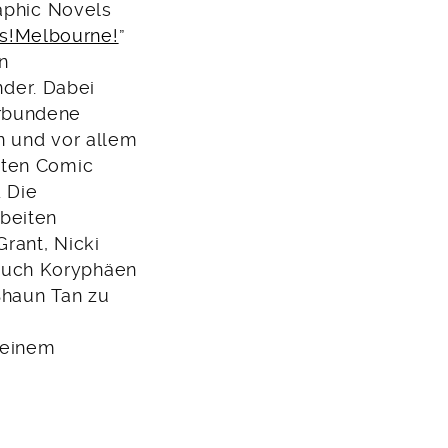
raphic Novels
s!Melbourne!
”
n
der. Dabei
erbundene
en und vor allem
teten Comic
 Die
rbeiten
Grant, Nicki
auch Koryphäen
Shaun Tan zu
 einem