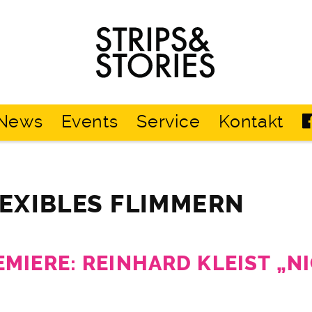
Strips
&
Stories
News
Events
Service
Kontakt
LEXIBLES FLIMMERN
MIERE: REINHARD KLEIST „N