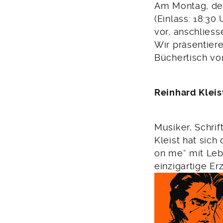
22.
Am Montag, d
Juli
(Einlass: 18:30
2017
vor, anschliess
Wir präsentier
Büchertisch vor
Reinhard Kleis
Musiker, Schrif
Kleist hat sic
on me“ mit Leb
einzigartige Er