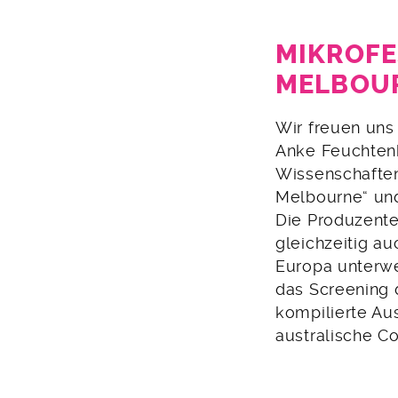
MIKROFE
MELBOUR
17.
Wir freuen uns
Januar
Anke Feuchtenb
2013
Wissenschaften
Melbourne“ und
Die Produzent
gleichzeitig au
Europa unterwe
das Screening 
kompilierte Au
australische C