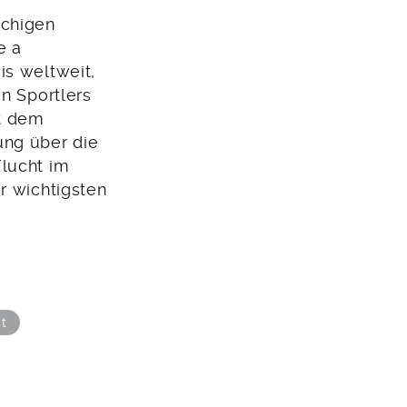
achigen
e a
is weltweit,
en Sportlers
t dem
ung über die
Flucht im
r wichtigsten
st