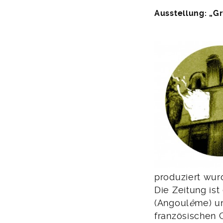
Ausstellung: „Gr
produziert wur
Die Zeitung is
(Angoul
ê
me) un
französischen 