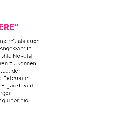
ERE“
mern“, als auch
r Angewandte
aphic Novels!
eren zu können!
leo, der
g Februar in
 Ergänzt wird
rger
ag über die