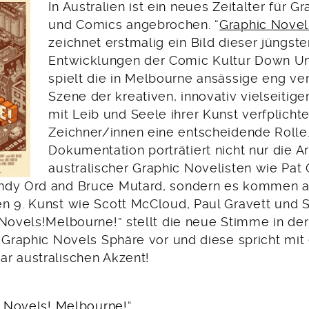
In Australien ist ein neues Zeitalter für G
und Comics angebrochen. “
Graphic Novel
zeichnet erstmalig ein Bild dieser jüngste
Entwicklungen der Comic Kultur Down Un
spielt die in Melbourne ansässige eng v
Szene der kreativen, innovativ vielseitig
mit Leib und Seele ihrer Kunst verfplich
Zeichner/innen eine entscheidende Rolle.
Dokumentation porträtiert nicht nur die A
australischer Graphic Novelisten wie Pat 
ndy Ord and Bruce Mutard, sondern es kommen 
n 9. Kunst wie Scott McCloud, Paul Gravett und 
 Novels!Melbourne!” stellt die neue Stimme in der
n Graphic Novels Sphäre vor und diese spricht mit
r australischen Akzent!
c Novels! Melbourne!“