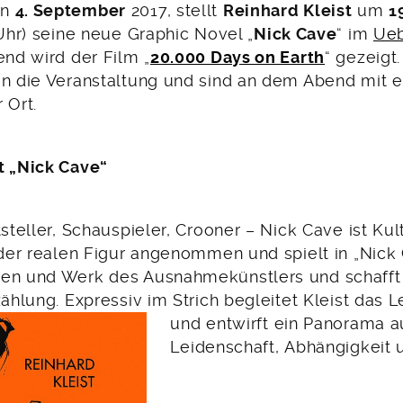
en
4. September
2017, stellt
Reinhard Kleist
um
1
 Uhr) seine neue Graphic Novel „
Nick Cave
“ im
Ueb
end wird der Film „
20.000 Days on Earth
“ gezeigt.
en die Veranstaltung und sind an dem Abend mit 
 Ort.
t „Nick Cave“
tsteller, Schauspieler, Crooner – Nick Cave ist Kul
h der realen Figur angenommen und spielt in „Nic
en und Werk des Ausnahmekünstlers und schafft
zählung. Expressiv im Strich begleitet Kleist das
und entwirft ein
Panorama a
Leidenschaft, Abhängigkeit 