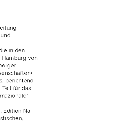
Zeitung
 und
die in den
d Hamburg von
berger
senschaften)
s, berichtend
 Teil für das
rnazionale“
, Edition Na
istischen,