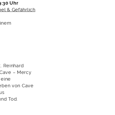
9:30 Uhr
el & Gefährlich
einem
t. Reinhard
k Cave – Mercy
 eine
 Leben von Cave
us
und Tod.