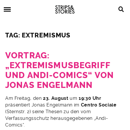
Skip
Strips
to
&
content
Stories
Strips
Graphic
&
Novels,
TAG: EXTREMISMUS
Stories
Comics,
Bücher
VORTRAG:
„EXTREMISMUSBEGRIFF
UND ANDI-COMICS“ VON
JONAS ENGELMANN
30.
Am Freitag, den
23. August
um
19:30 Uhr
Juli
präsentiert Jonas Engelmann im
Centro Sociale
2013
(Sternstr. 2) seine Thesen zu den vom
Verfassungsschutz herausgegebenen „Andi-
Comics“.