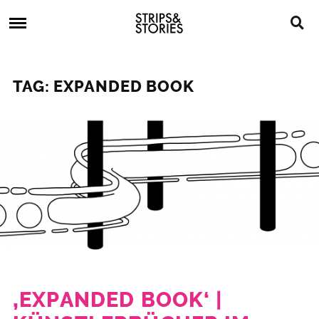
Skip
Strips
to
&
content
Stories
Strips
Graphic
&
Novels,
TAG: EXPANDED BOOK
Stories
Comics,
Bücher
‚EXPANDED BOOK‘ |