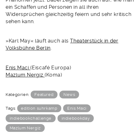
ein Schaffen und Personen in all ihren
Widersprüchen gleichzeitig feiern und sehr kritisch
sehen kann.
»Karl May« läuft auch als
Theaterstück in der
Volksbühne Berlin
.
Enis Maci
(Eiscafé Europa)
Mazlum Nergiz
(Koma)
Kategorien:
Featured
News
Tags:
edition suhrkamp
Enis Maci
indiebookchallenge
indiebookday
Mazlum Nergiz