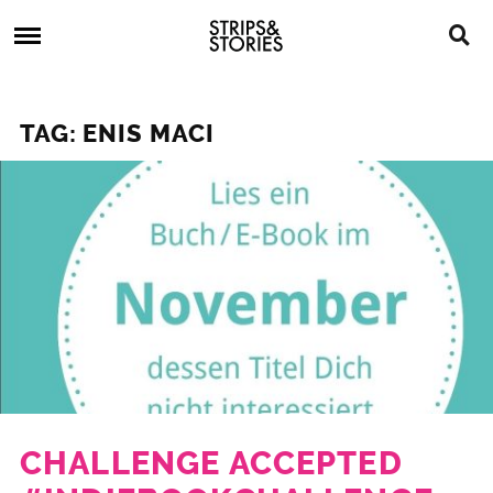
Skip
Strips
to
&
content
Stories
Strips
Graphic
&
Novels,
TAG: ENIS MACI
Stories
Comics,
Bücher
CHALLENGE ACCEPTED