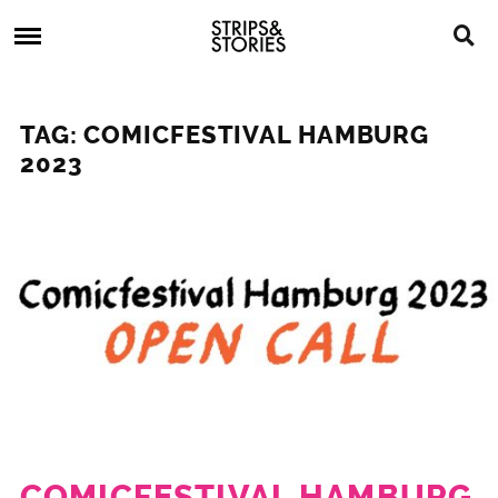
Skip
Strips
to
&
content
Stories
Strips
Graphic
&
Novels,
TAG: COMICFESTIVAL HAMBURG
Stories
Comics,
2023
Bücher
COMICFESTIVAL HAMBURG