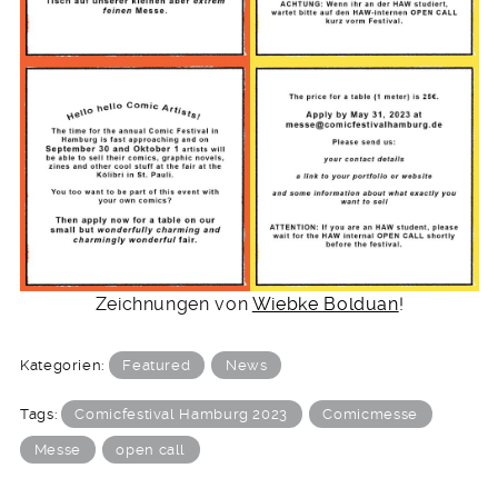
Zeichnungen von
Wiebke Bolduan
!
Kategorien:
Featured
News
Tags:
Comicfestival Hamburg 2023
Comicmesse
Messe
open call