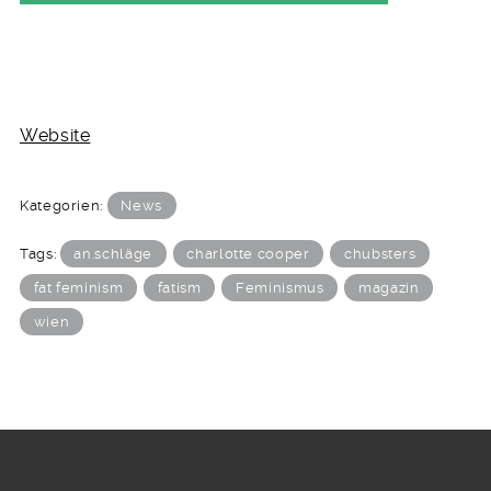
Website
Kategorien:
News
Tags:
an.schläge
charlotte cooper
chubsters
fat feminism
fatism
Feminismus
magazin
wien