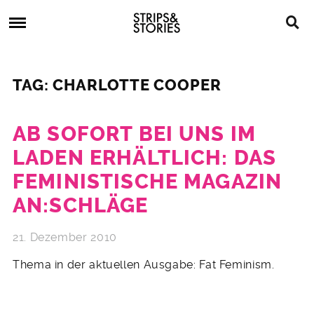
Skip
Strips
to
&
content
Stories
Strips
Graphic
&
Novels,
TAG: CHARLOTTE COOPER
Stories
Comics,
Bücher
AB SOFORT BEI UNS IM
LADEN ERHÄLTLICH: DAS
FEMINISTISCHE MAGAZIN
AN:SCHLÄGE
21. Dezember 2010
Thema in der aktuellen Ausgabe: Fat Feminism.