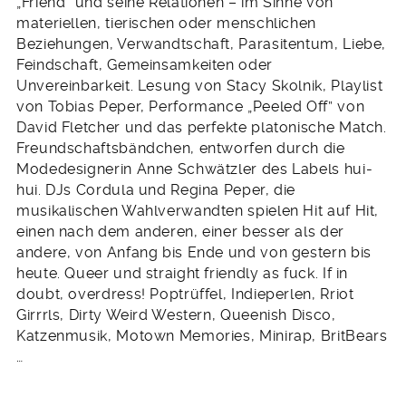
„Friend” und seine Relationen – im Sinne von
materiellen, tierischen oder menschlichen
Beziehungen, Verwandtschaft, Parasitentum, Liebe,
Feindschaft, Gemeinsamkeiten oder
Unvereinbarkeit. Lesung von Stacy Skolnik, Playlist
von Tobias Peper, Performance „Peeled Off” von
David Fletcher und das perfekte platonische Match.
Freundschaftsbändchen, entworfen durch die
Modedesignerin Anne Schwätzler des Labels hui-
hui. DJs Cordula und Regina Peper, die
musikalischen Wahlverwandten spielen Hit auf Hit,
einen nach dem anderen, einer besser als der
andere, von Anfang bis Ende und von gestern bis
heute. Queer und straight friendly as fuck. If in
doubt, overdress! Poptrüffel, Indieperlen, Rriot
Girrrls, Dirty Weird Western, Queenish Disco,
Katzenmusik, Motown Memories, Minirap, BritBears
…