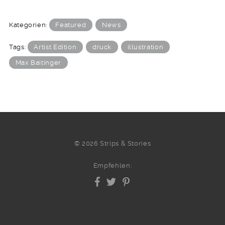
Kategorien:
Featured
News
Tags:
Artist Edition
druck
illustration
Max Baitinger
© 2026 Strips & Stories
Empfehlen: