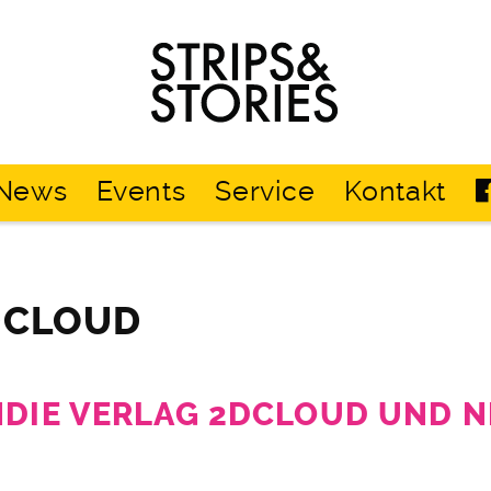
Strips
&
Stories
News
Events
Service
Kontakt
DCLOUD
NDIE VERLAG 2DCLOUD UND 