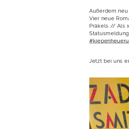
Außerdem neu 
Vier neue Roma
Präkels // Als 
Statusmeldung
#
kiepenheueru
Jetzt bei uns er