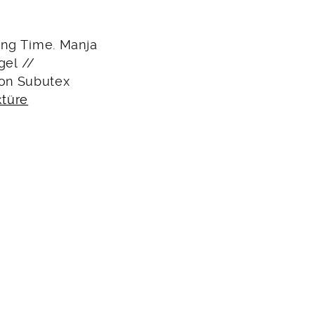
ing Time. Manja
gel //
non Subutex
ktüre