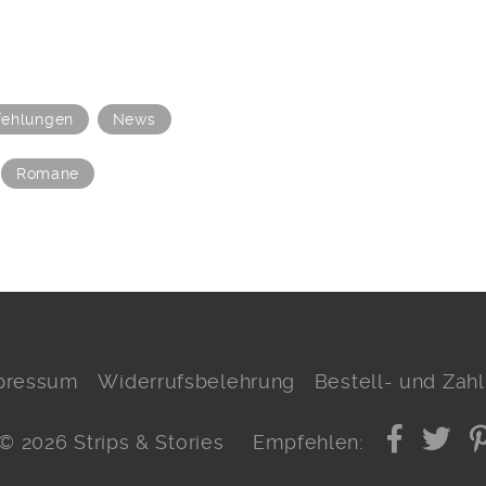
ehlungen
News
Romane
pressum
Widerrufsbelehrung
Bestell- und Za
© 2026 Strips & Stories
Empfehlen: