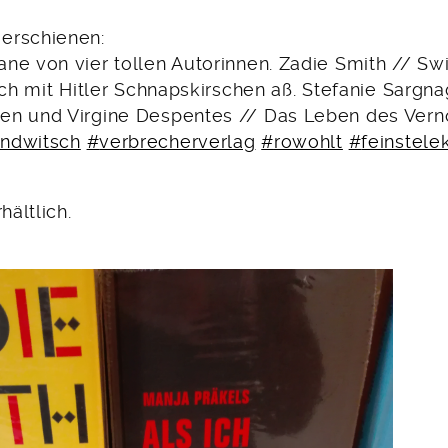
erschienen:
ne von vier tollen Autorinnen. Zadie Smith // Sw
ich mit Hitler Schnapskirschen aß. Stefanie Sargna
en und Virgine Despentes // Das Leben des Ver
ndwitsch
#
verbrecherverlag
#
rowohlt
#
feinstele
hältlich.